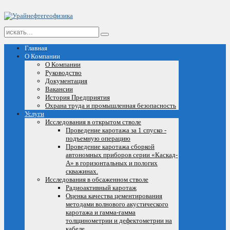
Главная
О Компании
О Компании
Руководство
Документация
Вакансии
История Предприятия
Охрана труда и промышленная безопасность
Услуги
Исследования в открытом стволе
Проведение каротажа за 1 спуско -
подъемную операцию
Проведение каротажа сборкой
автономных приборов серии «Каскад-
А» в горизонтальных и пологих
скважинах.
Исследования в обсаженном стволе
Радиоактивный каротаж
Оценка качества цементирования
методами волнового акустического
каротажа и гамма-гамма
толщинометрии и дефектометрии на
кабеле