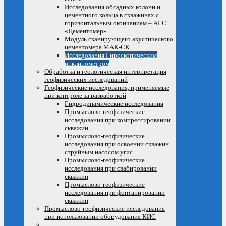
Исследования обсадных колонн и
цементного кольца в скважинах с
горизонтальным окончанием – АГС
«Цементомер»
Модуль сканирующего акустического
цементомера МАК-СК
Исследования Гироскопическим
инклинометром
Обработка и геологическая интерпретация
геофизических исследований
Геофизические исследования, применяемые
при контроле за разработкой
Гидродинамические исследования
Промыслово-геофизические
исследования при компрессировании
скважин
Промыслово-геофизические
исследования при освоении скважин
струйным насосом угис
Промыслово-геофизические
исследования при свабировании
скважин
Промыслово-геофизические
исследования при фонтанировании
скважин
Промыслово-геофизические исследования
при использовании оборудования КИС